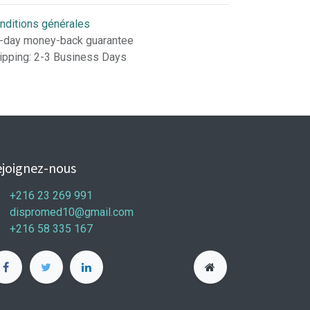
nditions générales
-day money-back guarantee
ipping: 2-3 Business Days
joignez-nous
+216 23 269 991
dispromed10@gmail.com
+216 58 335 167