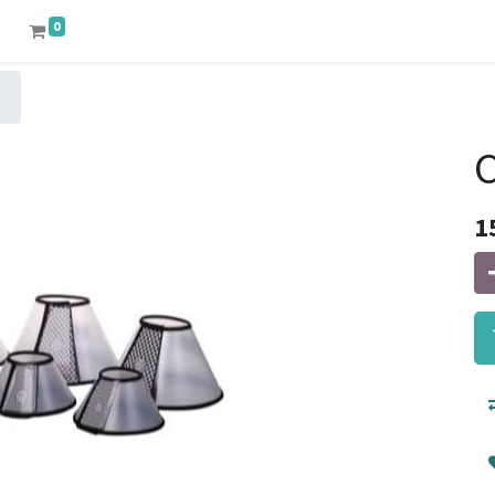
0
C
1