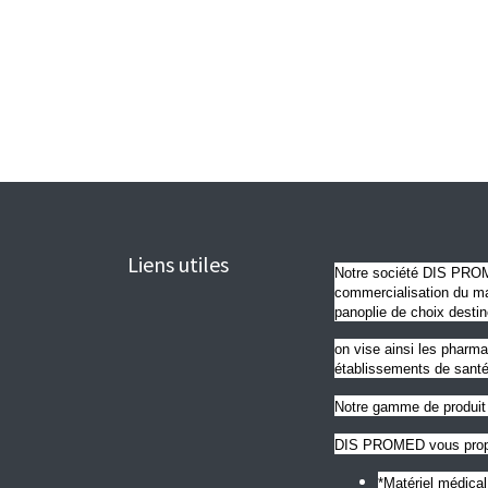
Liens utiles
Notre société DIS PROME
commercialisation du mat
panoplie de choix destin
on vise ainsi les pharma
établissements de santé
Notre gamme de produit 
DIS PROMED vous propo
*Matériel médica