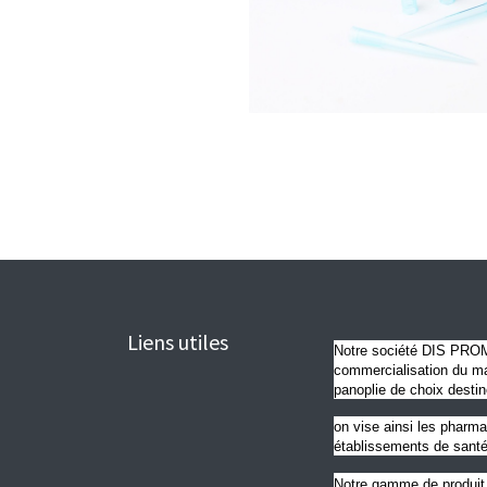
Liens utiles
Notre société DIS PROME
commercialisation du mat
panoplie de choix destin
on vise ainsi les pharma
établissements de santé
Notre gamme de produit 