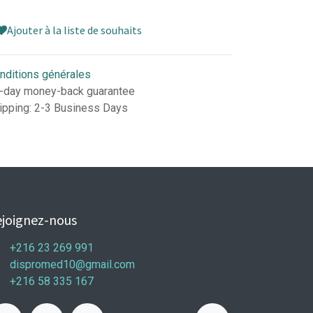
Ajouter à la liste de souhaits
nditions générales
-day money-back guarantee
ipping: 2-3 Business Days
joignez-nous
+216 23 269 991
dispromed10@gmail.com
+216 58 335 167