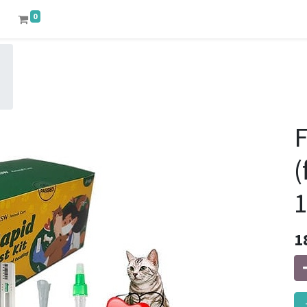
0
F
(
1