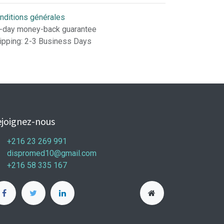
nditions générales
-day money-back guarantee
ipping: 2-3 Business Days
joignez-nous
+216 23 269 991
dispromed10@gmail.com
+216 58 335 167