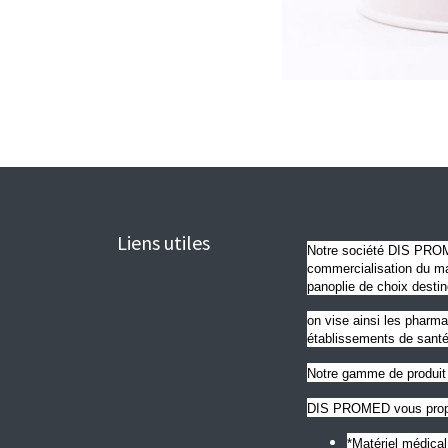
Liens utiles
Notre société DIS PROME
commercialisation du mat
panoplie de choix destin
on vise ainsi les pharma
établissements de santé
Notre gamme de produit 
DIS PROMED vous propo
*Matériel médica