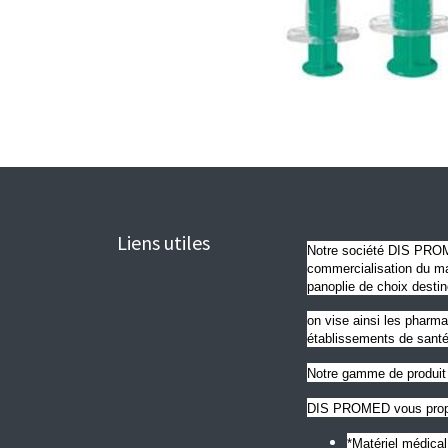
Liens utiles
Notre société DIS PROME
commercialisation du mat
panoplie de choix destin
on vise ainsi les pharma
établissements de santé
Notre gamme de produit 
DIS PROMED vous propo
*Matériel médica