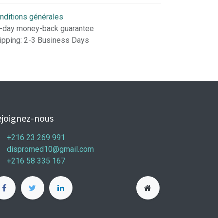
nditions générales
-day money-back guarantee
ipping: 2-3 Business Days
joignez-nous
+216 23 269 991
dispromed10@gmail.com
+216 58 335 167